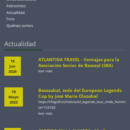
Patrocinios
Actualidad
Foro
Quiénes somos
Actualidad
ATLANTIDA TRAVEL - Ventajas para la
18
Asociación Senior de Basozal (SBA)
Jun
leer más
2026
Basozabal, sede del European Legends
10
Cup by José María Olazabal
Mayo
https://rfegolf.es/noticia/el_legends_tour_rinde_homen
2025
id=153160
leer más