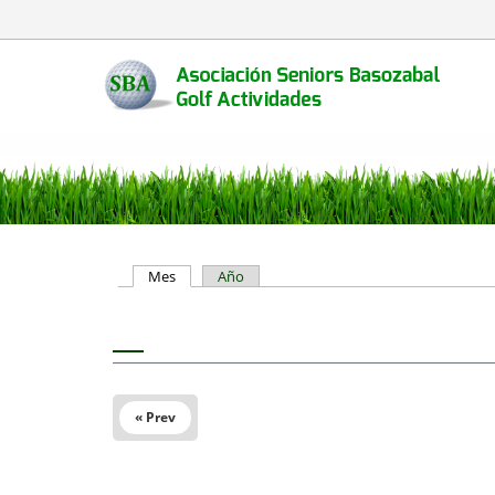
Solapas principales
Mes
(solapa activa)
Año
« Prev