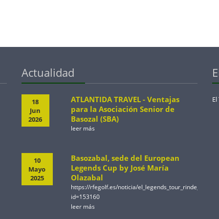
Actualidad
E
ATLANTIDA TRAVEL - Ventajas
El
18
para la Asociación Senior de
Jun
Basozal (SBA)
2026
leer más
Basozabal, sede del European
10
Legends Cup by José María
Mayo
Olazabal
2025
https://rfegolf.es/noticia/el_legends_tour_rinde_ho
id=153160
leer más