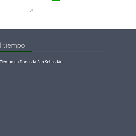
31
l tiempo
 Tiempo en Donostia-San Sebastián
menaje_a_olazabal_con_la_european_legends_cup_by_jose_maria_olazabal_en_basoz