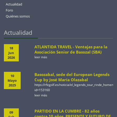
Actualidad
Foro
Quiénes somos
Actualidad
ATLANTIDA TRAVEL - Ventajas para la
18
Asociación Senior de Basozal (SBA)
Jun
leer más
2026
Basozabal, sede del European Legends
10
Cup by José María Olazabal
Mayo
https://rfegolf.es/noticia/el_legends_tour_rinde_homen
2025
id=153160
leer más
PARTIDO EN LA CUMBRE - 82 años
09
contra 10 años. PRESENTE Y FUTURO DE