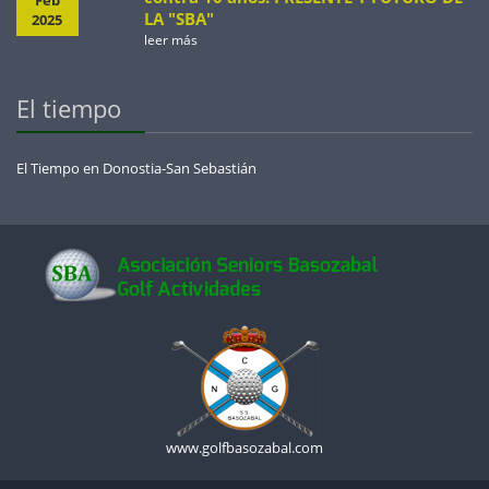
Feb
LA "SBA"
2025
leer más
El tiempo
El Tiempo en Donostia-San Sebastián
www.golfbasozabal.com