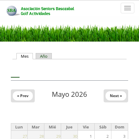
Toggl
naviga
Solapas principales
Mes
(solapa activa)
Año
Mayo 2026
« Prev
Next »
Lun
Mar
Mié
Jue
Vie
Sáb
Dom
27
28
29
30
1
2
3