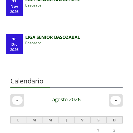
11
Basozabal
Nov
2026
LIGA SENIOR BASOZABAL
16
Basozabal
Dic
2026
Calendario
agosto 2026
«
»
L
M
M
J
V
S
D
1
2