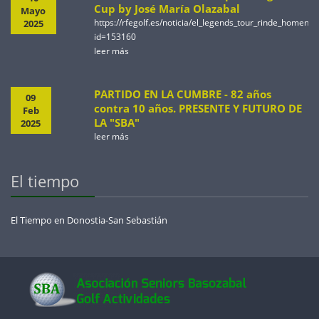
Cup by José María Olazabal
Mayo
https://rfegolf.es/noticia/el_legends_tour_rinde_homen
2025
id=153160
leer más
PARTIDO EN LA CUMBRE - 82 años
09
contra 10 años. PRESENTE Y FUTURO DE
Feb
LA "SBA"
2025
leer más
El tiempo
El Tiempo en Donostia-San Sebastián