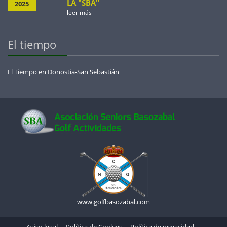
LA "SBA"
2025
leer más
El tiempo
El Tiempo en Donostia-San Sebastián
www.golfbasozabal.com