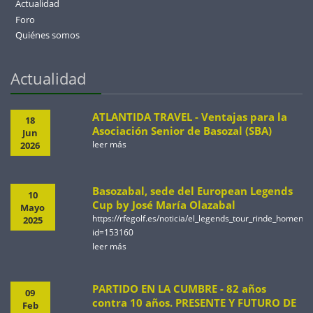
Actualidad
Foro
Quiénes somos
Actualidad
ATLANTIDA TRAVEL - Ventajas para la
18
Asociación Senior de Basozal (SBA)
Jun
leer más
2026
Basozabal, sede del European Legends
10
Cup by José María Olazabal
Mayo
https://rfegolf.es/noticia/el_legends_tour_rinde_homen
2025
id=153160
leer más
PARTIDO EN LA CUMBRE - 82 años
09
contra 10 años. PRESENTE Y FUTURO DE
Feb