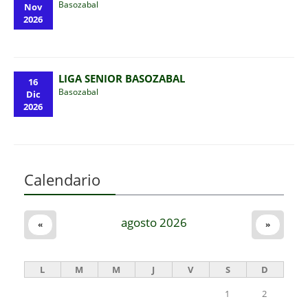
Basozabal
Nov
2026
LIGA SENIOR BASOZABAL
16
Basozabal
Dic
2026
Calendario
agosto 2026
«
»
L
M
M
J
V
S
D
1
2