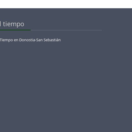
l tiempo
 Tiempo en Donostia-San Sebastián
menaje_a_olazabal_con_la_european_legends_cup_by_jose_maria_olazabal_en_basoz