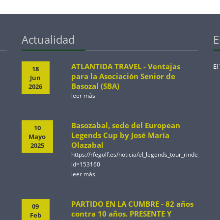
Actualidad
E
ATLANTIDA TRAVEL - Ventajas
El
18
para la Asociación Senior de
Jun
Basozal (SBA)
2026
leer más
Basozabal, sede del European
10
Legends Cup by José María
Mayo
Olazabal
2025
https://rfegolf.es/noticia/el_legends_tour_rinde_ho
id=153160
leer más
PARTIDO EN LA CUMBRE - 82 años
09
contra 10 años. PRESENTE Y
Feb