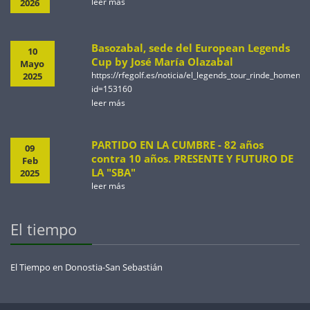
leer más
2026
Basozabal, sede del European Legends
10
Cup by José María Olazabal
Mayo
https://rfegolf.es/noticia/el_legends_tour_rinde_homen
2025
id=153160
leer más
PARTIDO EN LA CUMBRE - 82 años
09
contra 10 años. PRESENTE Y FUTURO DE
Feb
LA "SBA"
2025
leer más
El tiempo
El Tiempo en Donostia-San Sebastián