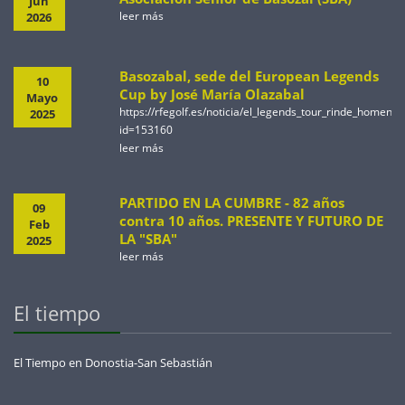
Jun
leer más
2026
Basozabal, sede del European Legends
10
Cup by José María Olazabal
Mayo
https://rfegolf.es/noticia/el_legends_tour_rinde_homen
2025
id=153160
leer más
PARTIDO EN LA CUMBRE - 82 años
09
contra 10 años. PRESENTE Y FUTURO DE
Feb
LA "SBA"
2025
leer más
El tiempo
El Tiempo en Donostia-San Sebastián