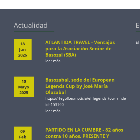
Actualidad
E
ATLANTIDA TRAVEL - Ventajas
El
18
para la Asociación Senior de
Jun
Basozal (SBA)
2026
leer más
Basozabal, sede del European
10
Legends Cup by José María
Mayo
Olazabal
2025
https://rfegolf.es/noticia/el_legends_tour_rinde_ho
id=153160
leer más
PARTIDO EN LA CUMBRE - 82 años
09
contra 10 años. PRESENTE Y
Feb