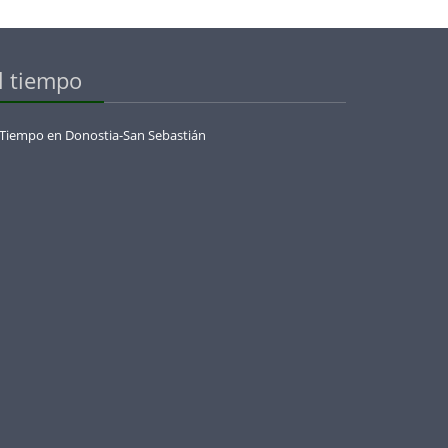
l tiempo
 Tiempo en Donostia-San Sebastián
menaje_a_olazabal_con_la_european_legends_cup_by_jose_maria_olazabal_en_basoz