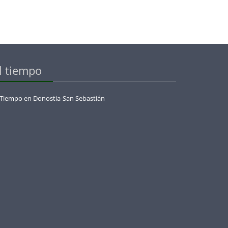
l tiempo
 Tiempo en Donostia-San Sebastián
menaje_a_olazabal_con_la_european_legends_cup_by_jose_maria_olazabal_en_basoz