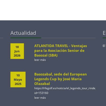
Actualidad
E
ATLANTIDA TRAVEL - Ventajas
El
18
para la Asociación Senior de
Jun
Basozal (SBA)
2026
leer más
Basozabal, sede del European
10
Legends Cup by José María
Mayo
Olazabal
2025
https://rfegolf.es/noticia/el_legends_tour_rinde_ho
id=153160
leer más