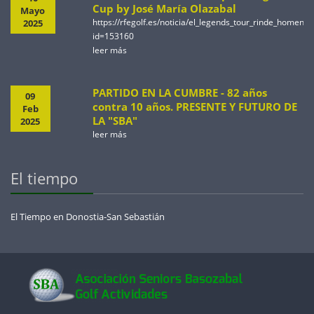
Cup by José María Olazabal
Mayo
https://rfegolf.es/noticia/el_legends_tour_rinde_homen
2025
id=153160
leer más
PARTIDO EN LA CUMBRE - 82 años
09
contra 10 años. PRESENTE Y FUTURO DE
Feb
LA "SBA"
2025
leer más
El tiempo
El Tiempo en Donostia-San Sebastián