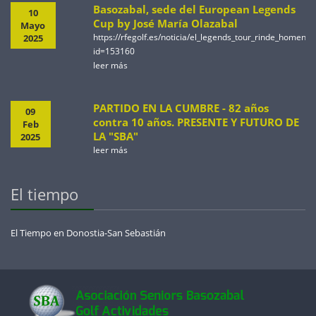
Basozabal, sede del European Legends
10
Cup by José María Olazabal
Mayo
https://rfegolf.es/noticia/el_legends_tour_rinde_homen
2025
id=153160
leer más
PARTIDO EN LA CUMBRE - 82 años
09
contra 10 años. PRESENTE Y FUTURO DE
Feb
LA "SBA"
2025
leer más
El tiempo
El Tiempo en Donostia-San Sebastián