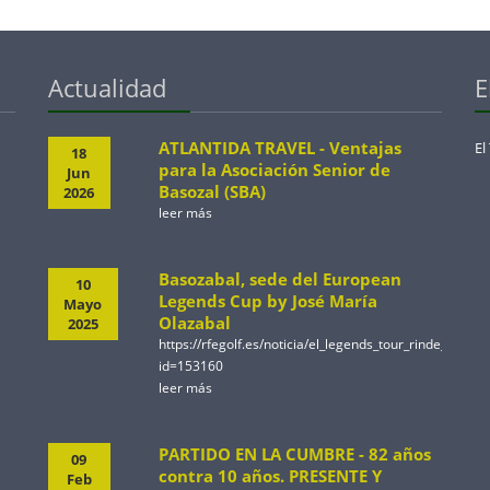
Actualidad
E
ATLANTIDA TRAVEL - Ventajas
El
18
para la Asociación Senior de
Jun
Basozal (SBA)
2026
leer más
Basozabal, sede del European
10
Legends Cup by José María
Mayo
Olazabal
2025
https://rfegolf.es/noticia/el_legends_tour_rinde_ho
id=153160
leer más
PARTIDO EN LA CUMBRE - 82 años
09
contra 10 años. PRESENTE Y
Feb