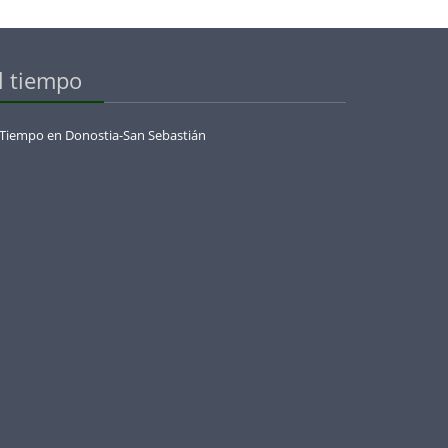
l tiempo
 Tiempo en Donostia-San Sebastián
menaje_a_olazabal_con_la_european_legends_cup_by_jose_maria_olazabal_en_basoz