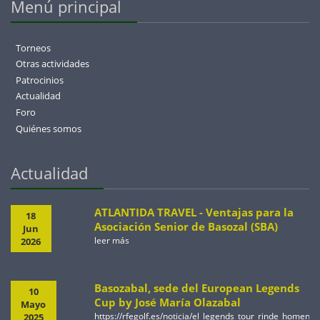
Menú principal
Torneos
Otras actividades
Patrocinios
Actualidad
Foro
Quiénes somos
Actualidad
ATLANTIDA TRAVEL - Ventajas para la
18
Asociación Senior de Basozal (SBA)
Jun
leer más
2026
Basozabal, sede del European Legends
10
Cup by José María Olazabal
Mayo
https://rfegolf.es/noticia/el_legends_tour_rinde_homen
2025