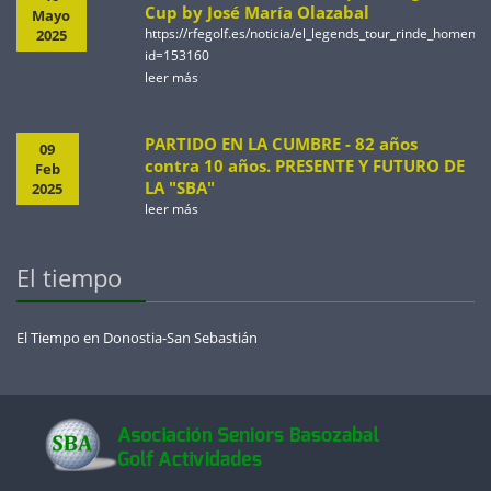
Cup by José María Olazabal
Mayo
https://rfegolf.es/noticia/el_legends_tour_rinde_homen
2025
id=153160
leer más
PARTIDO EN LA CUMBRE - 82 años
09
contra 10 años. PRESENTE Y FUTURO DE
Feb
LA "SBA"
2025
leer más
El tiempo
El Tiempo en Donostia-San Sebastián